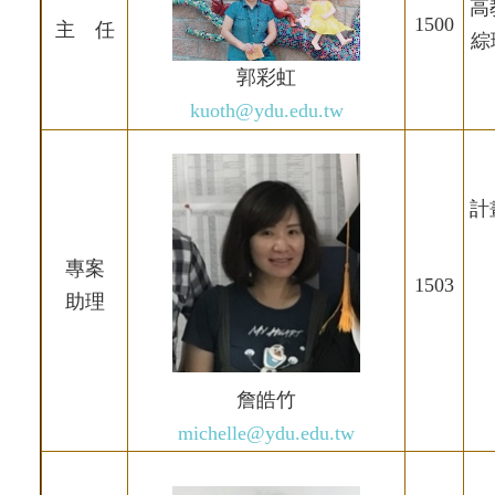
高
1500
主 任
綜
郭彩虹
kuoth@ydu.edu.tw
計
專案
1503
助理
詹皓竹
michelle@ydu.edu.tw