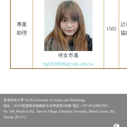
專案
計
1502
助理
協
何女市遙
bgh920606@ydu.edu.tw
育達科技大學 Yu Da University of Science and Technology
地址：36143苗栗縣造橋鄉談文村學府路168號 電話：037-651188#1503
No. 168, Hsueh-fu Rd., Tanwen Village, Chaochiao Township, Miaoli County, 361
Taiwan, (R.O.C)