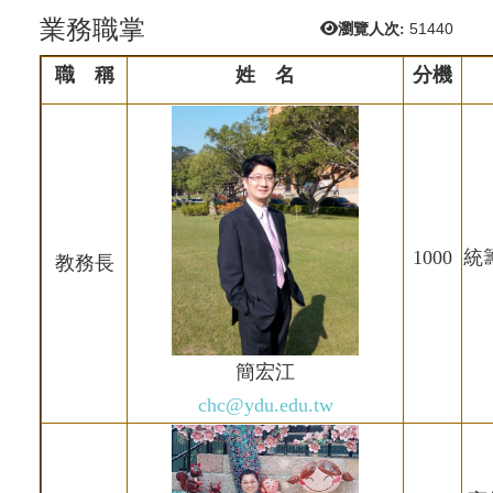
業務職掌
瀏覽人次:
51440
職 稱
姓 名
分機
1000
統
教務長
簡宏江
chc@ydu.edu.tw