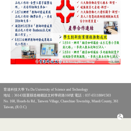
育達科技大學 Yu Da University of Science and Technology
地址：36143苗栗縣造橋鄉談文村學府路168號 電話：037-651188#1503
No. 168, Hsueh-fu Rd., Tanwen Village, Chaochiao Township, Miaoli County, 361
Taiwan, (R.O.C)